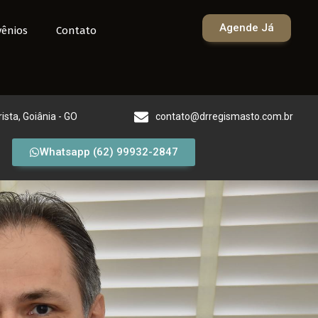
Agende Já
ênios
Contato
rista, Goiânia - GO
contato@drregismasto.com.br
Whatsapp (62) 99932-2847