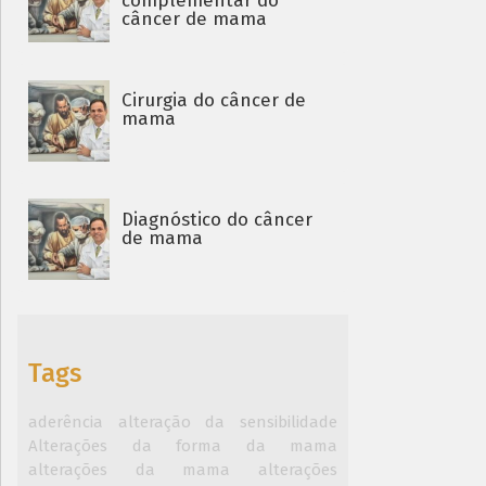
complementar do
câncer de mama
Cirurgia do câncer de
mama
Diagnóstico do câncer
de mama
Tags
aderência
alteração da sensibilidade
Alterações da forma da mama
alterações da mama
alterações