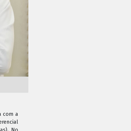
a com a
rencial
as). No