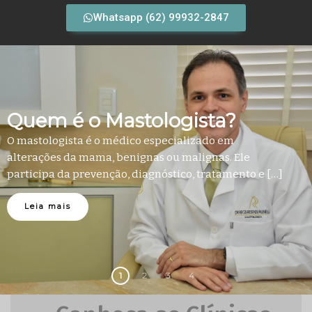
Whatsapp (62) 99932-2847
Quem é o Mastologista?
O mastologista é o médico especializado em
alterações da mama, benignas ou malignas. Ele
participa da prevenção, diagnóstico, tratamento e […]
Leia mais
1
2
3
4