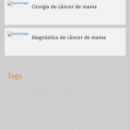
Cirurgia do câncer de mama
Diagnóstico do câncer de mama
Tags
aderência
alteração da sensibilidade
Alterações da
forma da mama
alterações da mama
alterações
mamárias
alterações posturais
assimetria dos seios
Cirurgia do câncer de mama
Cistos na mama
conduta
fisioterapêutica
câncer de mama
diagnóstico câncer
mamário
Diagnóstico do câncer de mama
Dor na mama
Fisioterapia em mastologia
Ginecomastia